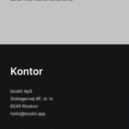
Kontor
bookli ApS
Stokagervej 6F, st. tv
8240 Risskov
hello@bookli.app