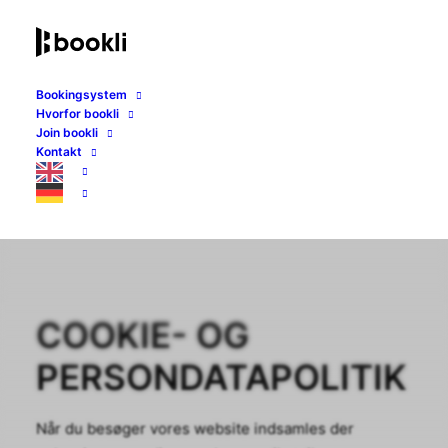
Bookingsystem
Hvorfor bookli
Join bookli
Kontakt
COOKIE- OG
PERSONDATAPOLITIK
Når du besøger vores website indsamles der