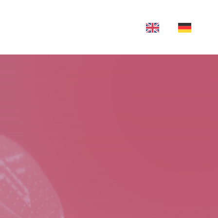
vorfor bookli
Kontakt
Join bookli